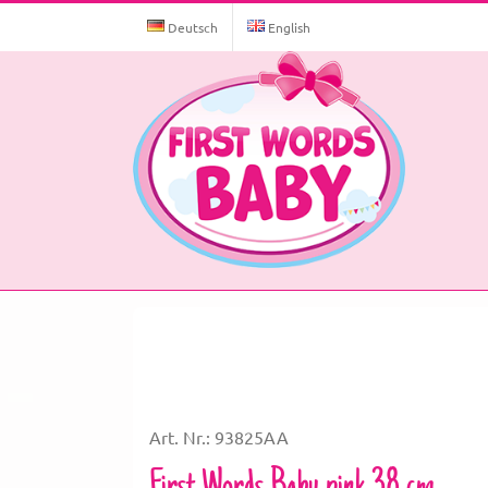
Skip
to
Deutsch
English
content
Art. Nr.: 93825AA