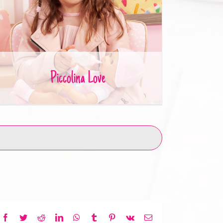
Piccolina Love
Piccolina Love
Facebook
Twitter
Reddit
LinkedIn
WhatsApp
Tumblr
Pinterest
Vk
E-