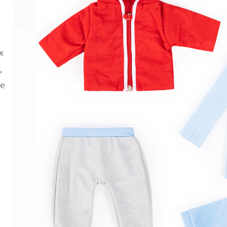
x
,
ze