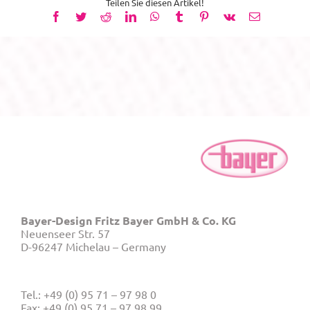
Teilen Sie diesen Artikel!
Facebook
Twitter
Reddit
LinkedIn
WhatsApp
Tumblr
Pinterest
Vk
E-
Mail
Bayer-Design Fritz Bayer GmbH & Co. KG
Neuenseer Str. 57
D-96247 Michelau – Germany
Tel.: +49 (0) 95 71 – 97 98 0
Fax: +49 (0) 95 71 – 97 98 99