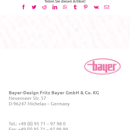
Teilen Sie diesen Artikel!
Facebook
Twitter
Reddit
LinkedIn
WhatsApp
Tumblr
Pinterest
Vk
E-
Mail
Bayer-Design Fritz Bayer GmbH & Co. KG
Neuenseer Str. 57
D-96247 Michelau – Germany
Tel.: +49 (0) 95 71 – 97 98 0
Fax: +49 (0) 95 71 – 97 98 99