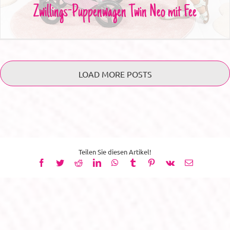
Zwillings-Puppenwagen Twin Neo mit Fee
LOAD MORE POSTS
Teilen Sie diesen Artikel!
Facebook
Twitter
Reddit
LinkedIn
WhatsApp
Tumblr
Pinterest
Vk
E-
Mail