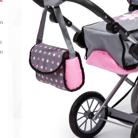
In
s
en